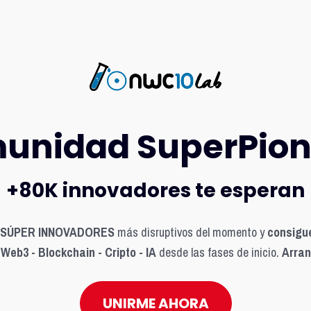
unidad SuperPion
+80K innovadores te esperan
los SÚPER INNOVADORES
 más disruptivos del momento y 
consigue
 
Web3 - Blockchain - Cripto - IA
 desde las fases de inicio. 
Arran
UNIRME AHORA